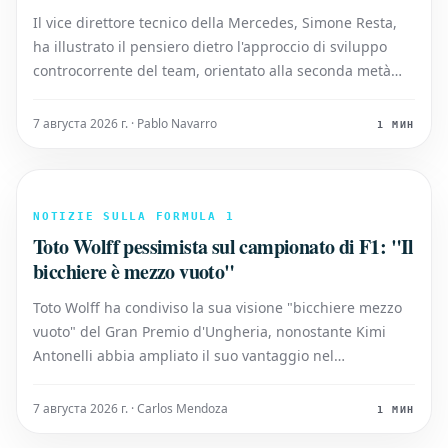
del giudizio
Il vice direttore tecnico della Mercedes, Simone Resta,
ha illustrato il pensiero dietro l'approccio di sviluppo
controcorrente del team, orientato alla seconda metà
della stagione di F1. L'ingegnere italiano ha sottolineato
come il team abbia prodotto una vettura di lancio solida,
7 августа 2026 г. · Pablo Navarro
1 МИН
integrata d
NOTIZIE SULLA FORMULA 1
Toto Wolff pessimista sul campionato di F1: "Il
bicchiere è mezzo vuoto"
Toto Wolff ha condiviso la sua visione "bicchiere mezzo
vuoto" del Gran Premio d'Ungheria, nonostante Kimi
Antonelli abbia ampliato il suo vantaggio nel
campionato piloti di F1 su Lewis Hamilton. Prima
dell'appuntamento all'Hungaroring, l'italiano guidava il
7 августа 2026 г. · Carlos Mendoza
1 МИН
ferrarista per 45 punti, ma ha lasci