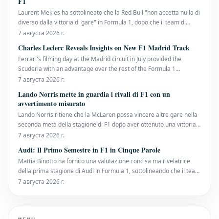
F1
Laurent Mekies ha sottolineato che la Red Bull "non accetta nulla di
diverso dalla vittoria di gare" in Formula 1, dopo che il team di
Milton Keynes ha affrontato una prima metà di stagione senza
7 августа 2026 г.
vittorie. È la prima volta che la sei volte campionessa costruttori
Charles Leclerc Reveals Insights on New F1 Madrid Track
arriva alla pausa estiva senza
Ferrari's filming day at the Madrid circuit in July provided the
Scuderia with an advantage over the rest of the Formula 1
paddock. Charles Leclerc, a nine-time Grand Prix winner, has now
7 августа 2026 г.
shared his initial thoughts on the track that will host the Spanish
Lando Norris mette in guardia i rivali di F1 con un
Grand Prix in September. Alongside Lew
avvertimento misurato
Lando Norris ritiene che la McLaren possa vincere altre gare nella
seconda metà della stagione di F1 dopo aver ottenuto una vittoria
dominante al Gran Premio d'Ungheria, il suo primo trionfo della
7 августа 2026 г.
stagione. Il campione in carica dei piloti ha affrontato una difesa
Audi: Il Primo Semestre in F1 in Cinque Parole
del titolo impegnativa finora
Mattia Binotto ha fornito una valutazione concisa ma rivelatrice
della prima stagione di Audi in Formula 1, sottolineando che il team
sta costruendo solide fondamenta nonostante un inizio di
7 августа 2026 г.
campionato altalenante. Audi è arrivata sulla griglia quest'anno
con enormi aspettative. Dopo anni