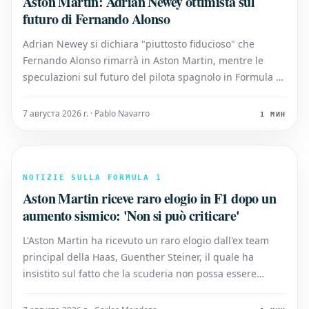
Aston Martin: Adrian Newey ottimista sul
futuro di Fernando Alonso
Adrian Newey si dichiara "piuttosto fiducioso" che
Fernando Alonso rimarrà in Aston Martin, mentre le
speculazioni sul futuro del pilota spagnolo in Formula 1
continuano ad intensificarsi durante la pausa estiva. Il
contratto di Alonso con la scuderia con sede a
7 августа 2026 г. · Pablo Navarro
1 МИН
Silverstone scade alla fine
NOTIZIE SULLA FORMULA 1
Aston Martin riceve raro elogio in F1 dopo un
aumento sismico: 'Non si può criticare'
L'Aston Martin ha ricevuto un raro elogio dall'ex team
principal della Haas, Guenther Steiner, il quale ha
insistito sul fatto che la scuderia non possa essere
'criticata' a seguito della sua positiva performance in
Ungheria. È stata una stagione di critiche continue ed