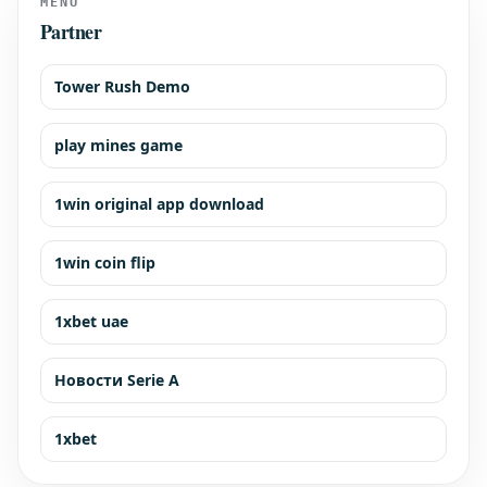
MENU
Partner
Tower Rush Demo
play mines game
1win original app download
1win coin flip
1xbet uae
Новости Serie A
1xbet