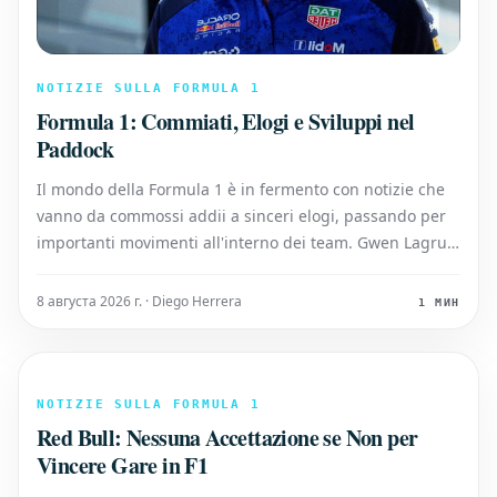
NOTIZIE SULLA FORMULA 1
Formula 1: Commiati, Elogi e Sviluppi nel
Paddock
Il mondo della Formula 1 è in fermento con notizie che
vanno da commossi addii a sinceri elogi, passando per
importanti movimenti all'interno dei team. Gwen Lagrue
Saluta la Mercedes Dopo un decennio di servizio, Gwen
Lagrue, consulente per lo sviluppo dei piloti presso la
8 августа 2026 г. · Diego Herrera
1 МИН
Mercedes, h
NOTIZIE SULLA FORMULA 1
Red Bull: Nessuna Accettazione se Non per
Vincere Gare in F1