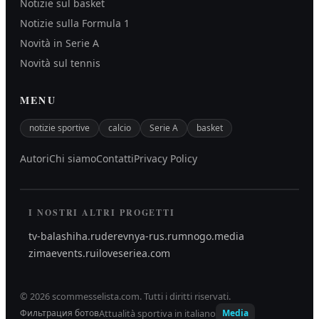
Notizie sul basket
Notizie sulla Formula 1
Novità in Serie A
Novità sul tennis
MENU
notizie sportive
calcio
Serie A
basket
Autori
Chi siamo
Contatti
Privacy Policy
I NOSTRI ALTRI PROGETTI
tv-balashiha.ru
derevnya-rus.ru
mnogo.media
zimaevents.ru
iloveseriea.com
©
2026
scommesselista.com
.
Tutti i diritti riservati.
Attualità sportiva in italiano
Фильтрация ботов
Media