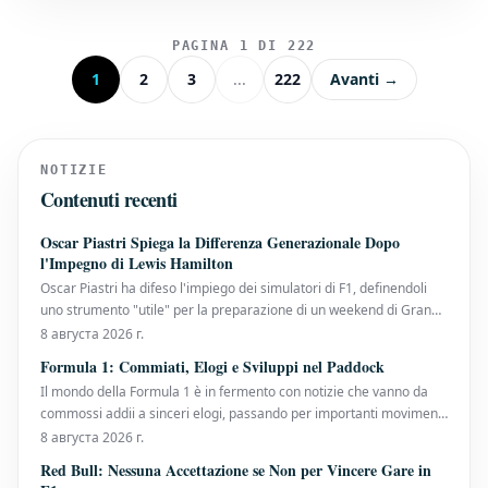
PAGINA 1 DI 222
1
2
3
...
222
Avanti →
NOTIZIE
Contenuti recenti
Oscar Piastri Spiega la Differenza Generazionale Dopo
l'Impegno di Lewis Hamilton
Oscar Piastri ha difeso l'impiego dei simulatori di F1, definendoli
uno strumento "utile" per la preparazione di un weekend di Gran
Premio. Il suo commento arriva dopo che Lewis Hamilton, all'inizio
8 августа 2026 г.
di quest'anno, aveva insistito sul fatto che non avrebbe più
Formula 1: Commiati, Elogi e Sviluppi nel Paddock
utilizzato il simulatore,
Il mondo della Formula 1 è in fermento con notizie che vanno da
commossi addii a sinceri elogi, passando per importanti movimenti
all'interno dei team. Gwen Lagrue Saluta la Mercedes Dopo un
8 августа 2026 г.
decennio di servizio, Gwen Lagrue, consulente per lo sviluppo dei
Red Bull: Nessuna Accettazione se Non per Vincere Gare in
piloti presso la Mercedes, h