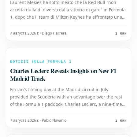
Laurent Mekies ha sottolineato che la Red Bull "non
accetta nulla di diverso dalla vittoria di gare" in Formula
1, dopo che il team di Milton Keynes ha affrontato una
prima metà di stagione senza vittorie. È la prima volta
che la sei volte campionessa costruttori arriva alla pausa
7 августа 2026 г. · Diego Herrera
1 МИН
estiva senza
NOTIZIE SULLA FORMULA 1
Charles Leclerc Reveals Insights on New F1
Madrid Track
Ferrari's filming day at the Madrid circuit in July
provided the Scuderia with an advantage over the rest
of the Formula 1 paddock. Charles Leclerc, a nine-time
Grand Prix winner, has now shared his initial thoughts
on the track that will host the Spanish Grand Prix in
7 августа 2026 г. · Pablo Navarro
1 МИН
September. Alongside Lew