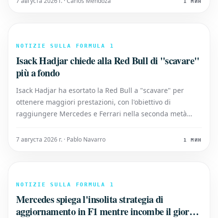
7 августа 2026 г. · Carlos Mendoza
1 МИН
escalation per l'Aston M
NOTIZIE SULLA FORMULA 1
Isack Hadjar chiede alla Red Bull di "scavare"
più a fondo
Isack Hadjar ha esortato la Red Bull a "scavare" per
ottenere maggiori prestazioni, con l'obiettivo di
raggiungere Mercedes e Ferrari nella seconda metà
della stagione di F1. Il francese si dichiara soddisfatto
della forma mostrata da lui e dalla RB22 negli ultimi
7 августа 2026 г. · Pablo Navarro
1 МИН
round, avendo concluso la pausa e
NOTIZIE SULLA FORMULA 1
Mercedes spiega l'insolita strategia di
aggiornamento in F1 mentre incombe il giorno