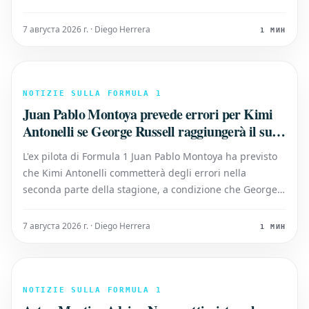
fondamenta nonostante un inizio di campionato
altalenante. Audi è arrivata sulla griglia quest'anno con
7 августа 2026 г. · Diego Herrera
1 МИН
enormi aspettative. Dopo anni
NOTIZIE SULLA FORMULA 1
Juan Pablo Montoya prevede errori per Kimi
Antonelli se George Russell raggiungerà il suo
ritmo
L'ex pilota di Formula 1 Juan Pablo Montoya ha previsto
che Kimi Antonelli commetterà degli errori nella
seconda parte della stagione, a condizione che George
Russell impari a eguagliare il suo passo. Il
diciannovenne pilota della Mercedes ha dimostrato di
7 августа 2026 г. · Diego Herrera
1 МИН
essere un talento generazionale, vinc
NOTIZIE SULLA FORMULA 1