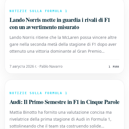
NOTIZIE SULLA FORMULA 1
Lando Norris mette in guardia i rivali di F1
con un avvertimento misurato
Lando Norris ritiene che la McLaren possa vincere altre
gare nella seconda metà della stagione di F1 dopo aver
ottenuto una vittoria dominante al Gran Premio
d'Ungheria, il suo primo trionfo della stagione. Il
campione in carica dei piloti ha affrontato una difesa del
7 августа 2026 г. · Pablo Navarro
1 МИН
titolo impegnativa finora
NOTIZIE SULLA FORMULA 1
Audi: Il Primo Semestre in F1 in Cinque Parole
Mattia Binotto ha fornito una valutazione concisa ma
rivelatrice della prima stagione di Audi in Formula 1,
sottolineando che il team sta costruendo solide