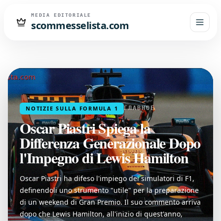
MEDIA EDITORIALE
scommesselista.com
NOTIZIE SULLA FORMULA 1
ГЛАВНОЕ
Oscar Piastri Spiega la
Differenza Generazionale Dopo
l'Impegno di Lewis Hamilton
Oscar Piastri ha difeso l'impiego dei simulatori di F1,
definendoli uno strumento "utile" per la preparazione
di un weekend di Gran Premio. Il suo commento arriva
dopo che Lewis Hamilton, all'inizio di quest'anno,