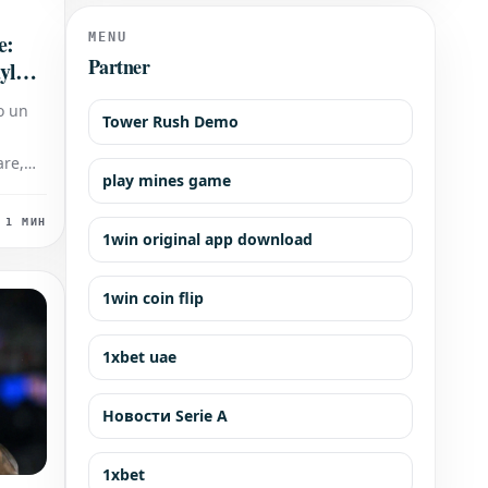
con enormi aspettative. Dopo anni
e:
MENU
Partner
ylor
o un
Tower Rush Demo
are,
play mines game
a linfa
1 МИН
1win original app download
ere la
anze.
avendo
1win coin flip
1xbet uae
Новости Serie A
1xbet