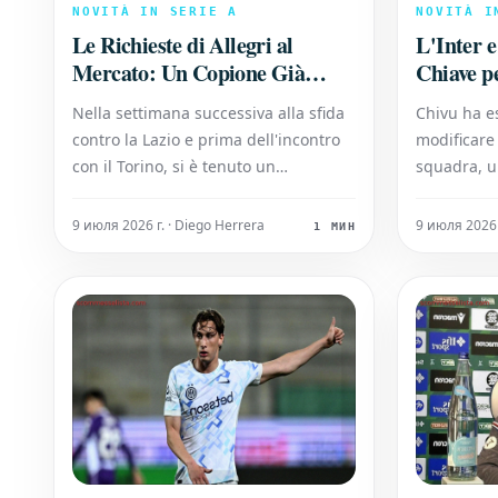
NOVITÀ IN SERIE A
NOVITÀ I
Le Richieste di Allegri al
L'Inter 
Mercato: Un Copione Già
Chiave p
Visto
Nella settimana successiva alla sfida
Chivu ha es
contro la Lazio e prima dell'incontro
modificare 
con il Torino, si è tenuto un
squadra, u
importante incontro di mercato
manifestata
presso la sede di via Aldo Rossi. Al
profili ric
9 июля 2026 г. · Diego Herrera
9 июля 2026 
1 МИН
vertice hanno partecipato figure
sembravano
chiave della dirigenza rossonera, tra
direzione, 
cui l'amministratore delegato Giorgio
concretizza
Furlani e i
Appiano Ge