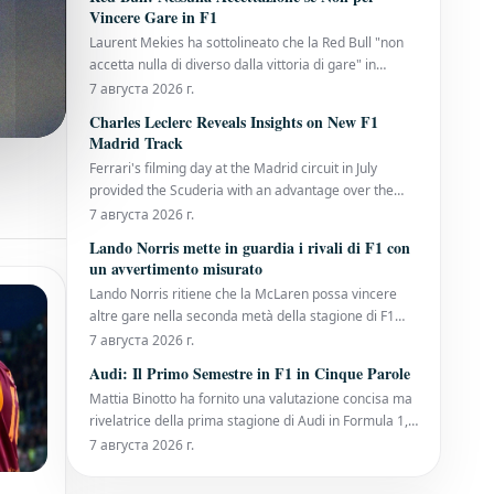
decennio di servizio, Gwen Lagrue, consulente per lo
Vincere Gare in F1
sviluppo dei piloti presso la Mercedes, h
Laurent Mekies ha sottolineato che la Red Bull "non
accetta nulla di diverso dalla vittoria di gare" in
Formula 1, dopo che il team di Milton Keynes ha
7 августа 2026 г.
affrontato una prima metà di stagione senza vittorie.
Charles Leclerc Reveals Insights on New F1
È la prima volta che la sei volte campionessa
Madrid Track
costruttori arriva alla pausa estiva senza
Ferrari's filming day at the Madrid circuit in July
provided the Scuderia with an advantage over the
rest of the Formula 1 paddock. Charles Leclerc, a
7 августа 2026 г.
nine-time Grand Prix winner, has now shared his
Lando Norris mette in guardia i rivali di F1 con
initial thoughts on the track that will host the Spanish
un avvertimento misurato
Grand Prix in September. Alongside Lew
Lando Norris ritiene che la McLaren possa vincere
altre gare nella seconda metà della stagione di F1
dopo aver ottenuto una vittoria dominante al Gran
7 августа 2026 г.
Premio d'Ungheria, il suo primo trionfo della
Audi: Il Primo Semestre in F1 in Cinque Parole
stagione. Il campione in carica dei piloti ha affrontato
Mattia Binotto ha fornito una valutazione concisa ma
una difesa del titolo impegnativa finora
rivelatrice della prima stagione di Audi in Formula 1,
sottolineando che il team sta costruendo solide
7 августа 2026 г.
fondamenta nonostante un inizio di campionato
altalenante. Audi è arrivata sulla griglia quest'anno