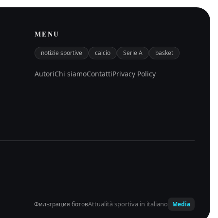
MENU
notizie sportive
calcio
Serie A
basket
Autori
Chi siamo
Contatti
Privacy Policy
Attualità sportiva in italiano
Фильтрация ботов
Media