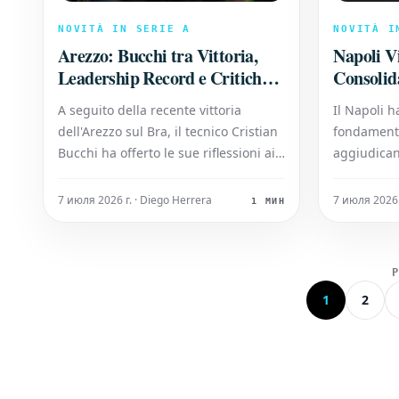
NOVITÀ IN SERIE A
NOVITÀ I
Arezzo: Bucchi tra Vittoria,
Napoli V
Leadership Record e Critiche
Consolida
'Esterne'
Conte So
A seguito della recente vittoria
Il Napoli h
dell'Arezzo sul Bra, il tecnico Cristian
fondamenta
Bucchi ha offerto le sue riflessioni ai
aggiudican
microfoni di Amaranto Channel.
pesantissi
Bucchi ha dapprima riconosciuto la
posizione i
7 июля 2026 г. · Diego Herrera
7 июля 2026 
1 МИН
difficoltà dell'incontro: "Conoscevamo
partenope
bene la forza dell'avversario; da
carattere,
dicembre, il Bra aveva sempre trovato
difficoltà 
la r
casa un ris
1
2