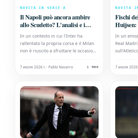
NOVITÀ IN SERIE A
NOVITÀ I
Il Napoli può ancora ambire
Fischi d
allo Scudetto? L'analisi e i
Huijsen: 
commenti degli opinionisti
Sanno Ch
In un contesto in cui l'Inter ha
In un emoz
rallentato la propria corsa e il Milan
Real Madri
non è riuscito a sfruttare le occasioni
sull'Atleti
propizie, il Napoli, forte di alcuni
Questa vitt
rientri importanti, si ripropone
quattro pun
7 июля 2026 г. · Pablo Navarro
7 июля 2026 
1 МИН
prepotentemente nella lotta per il
capolista.
secondo posto.