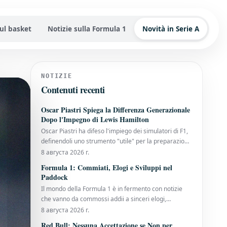
sul basket
Notizie sulla Formula 1
Novità in Serie A
NOTIZIE
Contenuti recenti
Oscar Piastri Spiega la Differenza Generazionale
Dopo l'Impegno di Lewis Hamilton
Oscar Piastri ha difeso l'impiego dei simulatori di F1,
definendoli uno strumento "utile" per la preparazione
di un weekend di Gran Premio. Il suo commento
8 августа 2026 г.
arriva dopo che Lewis Hamilton, all'inizio di
Formula 1: Commiati, Elogi e Sviluppi nel
quest'anno, aveva insistito sul fatto che non avrebbe
Paddock
più utilizzato il simulatore,
Il mondo della Formula 1 è in fermento con notizie
che vanno da commossi addii a sinceri elogi,
passando per importanti movimenti all'interno dei
8 августа 2026 г.
team. Gwen Lagrue Saluta la Mercedes Dopo un
Red Bull: Nessuna Accettazione se Non per