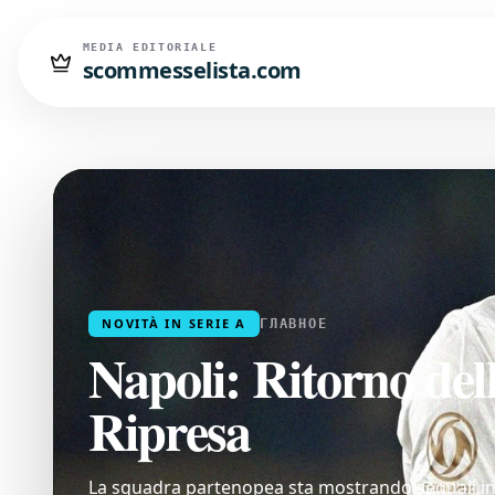
MEDIA EDITORIALE
scommesselista.com
NOVITÀ IN SERIE A
ГЛАВНОЕ
Napoli: Ritorno dell
Ripresa
La squadra partenopea sta mostrando segnali inc