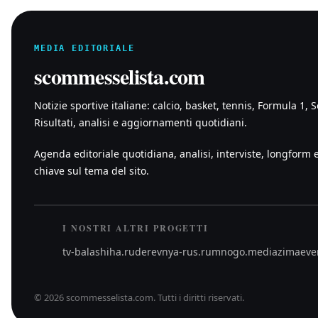
MEDIA EDITORIALE
scommesselista.com
Notizie sportive italiane: calcio, basket, tennis, Formula 1, S
Risultati, analisi e aggiornamenti quotidiani.
Agenda editoriale quotidiana, analisi, interviste, longform 
chiave sul tema del sito.
I NOSTRI ALTRI PROGETTI
tv-balashiha.ru
derevnya-rus.ru
mnogo.media
zimaeve
©
2026
scommesselista.com
.
Tutti i diritti riservati.