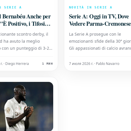
N SERIE A
NOVITÀ IN SERIE A
el Bernabéu Anche per
Serie A: Oggi in TV, Dove
"È Positivo, i Tifosi
Vedere Parma-Cremonese
e Posso Dare di Più"
Milan-Torino e Juventus-
ionante scontro derby, il
La Serie A prosegue con le
Sassuolo della 30ª Giornat
d ha avuto la meglio
emozionanti sfide della 30ª gio
co con un punteggio di 3-2.
Gli appassionati di calcio avra
oria cruciale li porta a
l'opportunità di seguire in diret
ti dal Barcellona, attuale
alcune delle partite più attese. 
г. · Diego Herrera
7 июля 2026 г. · Pablo Navarro
1 МИН
incontri in programma oggi, sp
la gara tra Parma e Cremonese
l'importante scontro tra Milan 
Torino, e la sfid