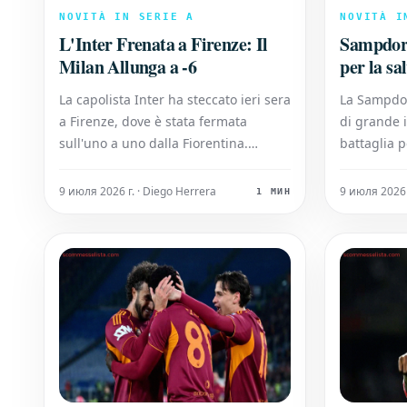
NOVITÀ IN SERIE A
NOVITÀ I
L'Inter Frenata a Firenze: Il
Sampdoria
Milan Allunga a -6
per la sa
Lombardo
La capolista Inter ha steccato ieri sera
La Sampdor
a Firenze, dove è stata fermata
di grande 
sull'uno a uno dalla Fiorentina.
battaglia 
Questo risultato inaspettato in
cadetta, s
Toscana ha permesso al Milan di
prestazion
9 июля 2026 г. · Diego Herrera
9 июля 2026 
1 МИН
approfittarne, portandosi ora a sei
Nonostant
punti di distacco dalla vetta della
fondamenta
classifica. La squadra nerazzurra, che
dell'allen
si prese
essere ogg