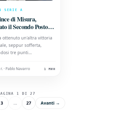
N SERIE A
ince di Misura,
to il Secondo Posto:
gna la Rimonta
a ottenuto un'altra vittoria
le, seppur sofferta,
dosi tre punti
mi che rafforzano la sua
n classifica. La squadra
г. · Pablo Navarro
1 МИН
a ha dimostrato grande
 riuscendo a superare le
sul campo per portare a
PAGINA 1 DI 27
ultato prezioso
3
...
27
Avanti →