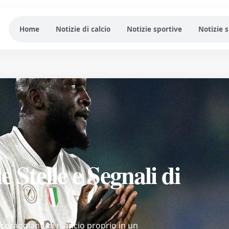
Home
Notizie di calcio
Notizie sportive
Notizie 
e Stelle e Segnali di
oraggianti di rilancio proprio in un