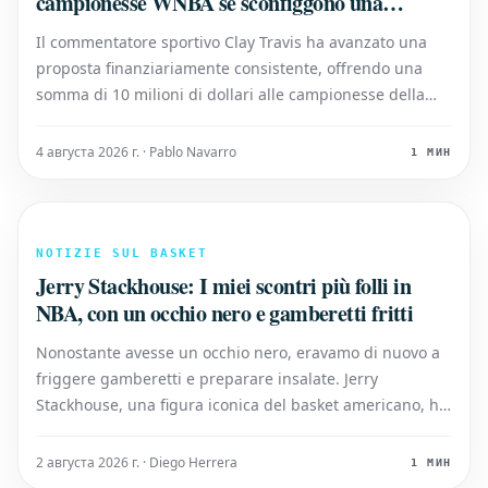
campionesse WNBA se sconfiggono una
squadra di basket di liceo maschile
Il commentatore sportivo Clay Travis ha avanzato una
proposta finanziariamente consistente, offrendo una
somma di 10 milioni di dollari alle campionesse della
WNBA se fossero in grado di sconfiggere una squadra di
basket maschile di un liceo. Questa provocatoria sfida è
4 августа 2026 г. · Pablo Navarro
1 МИН
stata lanciata nel contesto
NOTIZIE SUL BASKET
Jerry Stackhouse: I miei scontri più folli in
NBA, con un occhio nero e gamberetti fritti
Nonostante avesse un occhio nero, eravamo di nuovo a
friggere gamberetti e preparare insalate. Jerry
Stackhouse, una figura iconica del basket americano, ha
condiviso alcuni dei suoi scontri più memorabili e
spesso surreali vissuti sul campo da gioco durante la
2 августа 2026 г. · Diego Herrera
1 МИН
sua carriera in NBA. In un