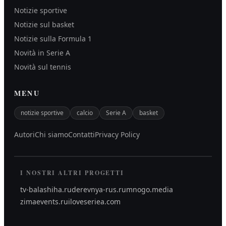
Notizie sportive
Notizie sul basket
Notizie sulla Formula 1
Novità in Serie A
Novità sul tennis
MENU
notizie sportive
calcio
Serie A
basket
Autori
Chi siamo
Contatti
Privacy Policy
I NOSTRI ALTRI PROGETTI
tv-balashiha.ru
derevnya-rus.ru
mnogo.media
zimaevents.ru
iloveseriea.com