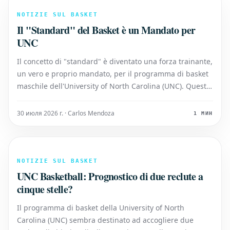
NOTIZIE SUL BASKET
Il "Standard" del Basket è un Mandato per
UNC
Il concetto di "standard" è diventato una forza trainante,
un vero e proprio mandato, per il programma di basket
maschile dell'University of North Carolina (UNC). Questo
principio non è solo una parola d'ordine, ma
rappresenta un insieme di aspettative e requisiti che
30 июля 2026 г. · Carlos Mendoza
1 МИН
guidano ogni aspetto dell
NOTIZIE SUL BASKET
UNC Basketball: Prognostico di due reclute a
cinque stelle?
Il programma di basket della University of North
Carolina (UNC) sembra destinato ad accogliere due