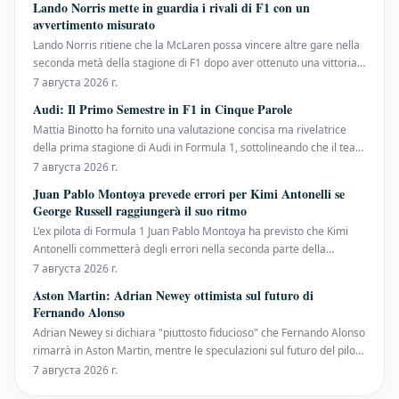
Lando Norris mette in guardia i rivali di F1 con un
Grand Prix in September. Alongside Lew
avvertimento misurato
Lando Norris ritiene che la McLaren possa vincere altre gare nella
seconda metà della stagione di F1 dopo aver ottenuto una vittoria
dominante al Gran Premio d'Ungheria, il suo primo trionfo della
7 августа 2026 г.
stagione. Il campione in carica dei piloti ha affrontato una difesa
Audi: Il Primo Semestre in F1 in Cinque Parole
del titolo impegnativa finora
Mattia Binotto ha fornito una valutazione concisa ma rivelatrice
della prima stagione di Audi in Formula 1, sottolineando che il team
sta costruendo solide fondamenta nonostante un inizio di
7 августа 2026 г.
campionato altalenante. Audi è arrivata sulla griglia quest'anno
Juan Pablo Montoya prevede errori per Kimi Antonelli se
con enormi aspettative. Dopo anni
George Russell raggiungerà il suo ritmo
L'ex pilota di Formula 1 Juan Pablo Montoya ha previsto che Kimi
Antonelli commetterà degli errori nella seconda parte della
stagione, a condizione che George Russell impari a eguagliare il
7 августа 2026 г.
suo passo. Il diciannovenne pilota della Mercedes ha dimostrato di
Aston Martin: Adrian Newey ottimista sul futuro di
essere un talento generazionale, vinc
Fernando Alonso
Adrian Newey si dichiara "piuttosto fiducioso" che Fernando Alonso
rimarrà in Aston Martin, mentre le speculazioni sul futuro del pilota
spagnolo in Formula 1 continuano ad intensificarsi durante la
7 августа 2026 г.
pausa estiva. Il contratto di Alonso con la scuderia con sede a