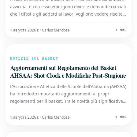
avvicina, e con esso emergono diverse domande cruciali
che i tifosi e gli addetti ai lavori vogliono vedere risolte.
Questo viaggio oltreoceano rappresenta un'opportunità
unica per la squadra di unirsi, affinare le proprie abilità
1 августа 2026 г. · Carlos Mendoza
1 МИН
e te
NOTIZIE SUL BASKET
Aggiornamenti sul Regolamento del Basket
AHSAA: Shot Clock e Modifiche Post-Stagione
L'Associazione Atletica delle Scuole dell'Alabama (AHSAA)
ha introdotto importanti aggiornamenti ai propri
regolamenti per il basket. Tra le novità più significative
spicca l'introduzione del cronometro dei 30 secondi per
le azioni offensive, una mossa volta a velocizzare il gioco
1 августа 2026 г. · Carlos Mendoza
1 МИН
e aumentare