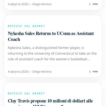
notevole rinforzo. Mark Mitchell: Un Potenziale Big Play
4 августа 2026 г. · Diego Herrera
1 МИН
per Kentucky
NOTIZIE SUL BASKET
Nykesha Sales Returns to UConn as Assistant
Coach
Nykesha Sales, a distinguished former player, is
returning to the University of Connecticut to take on the
role of assistant coach for the women's basketball
program. This marks a significant homecoming for the
athlete who left an indelible mark on UConn's legacy.
4 августа 2026 г. · Diego Herrera
1 МИН
Sales, a graduate of UCo
NOTIZIE SUL BASKET
Clay Travis propone 10 milioni di dollari alle