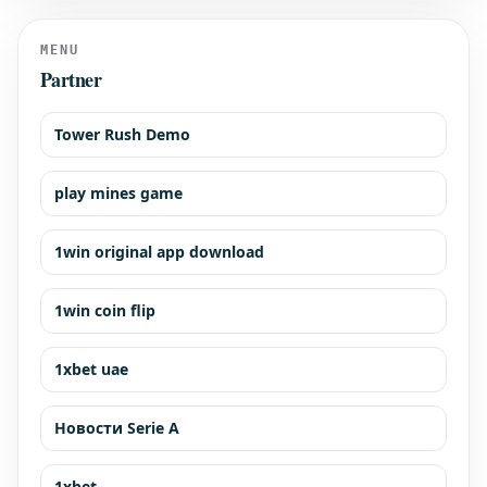
Silverstone scade alla fine
MENU
Partner
Tower Rush Demo
play mines game
1win original app download
1win coin flip
1xbet uae
Новости Serie A
1xbet