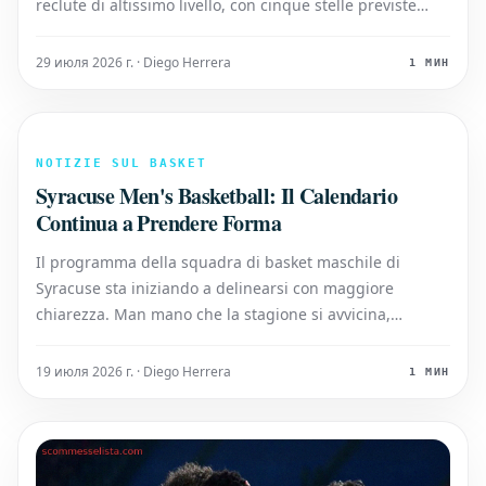
reclute di altissimo livello, con cinque stelle previste
secondo le ultime proiezioni. Secondo le previsioni
attuali, i Tar Heels si trovano in una posizione favorevole
29 июля 2026 г. · Diego Herrera
1 МИН
per assicurarsi i talenti di du
NOTIZIE SUL BASKET
Syracuse Men's Basketball: Il Calendario
Continua a Prendere Forma
Il programma della squadra di basket maschile di
Syracuse sta iniziando a delinearsi con maggiore
chiarezza. Man mano che la stagione si avvicina,
vengono confermate nuove partite e si definiscono i
dettagli del calendario, offrendo ai tifosi uno sguardo
19 июля 2026 г. · Diego Herrera
1 МИН
più completo sugli impegni futuri.