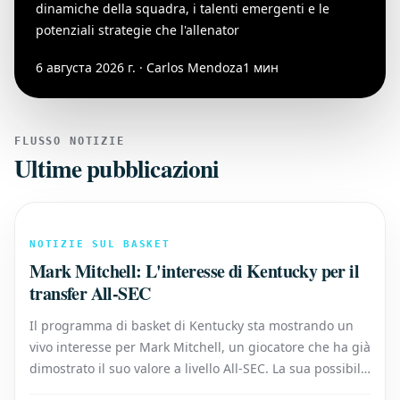
dinamiche della squadra, i talenti emergenti e le
potenziali strategie che l'allenator
6 августа 2026 г. · Carlos Mendoza
1 мин
FLUSSO NOTIZIE
Ultime pubblicazioni
NOTIZIE SUL BASKET
Mark Mitchell: L'interesse di Kentucky per il
transfer All-SEC
Il programma di basket di Kentucky sta mostrando un
vivo interesse per Mark Mitchell, un giocatore che ha già
dimostrato il suo valore a livello All-SEC. La sua possibile
aggiunta alla squadra potrebbe rappresentare un