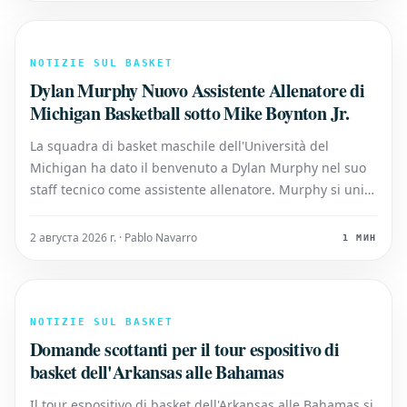
NOTIZIE SUL BASKET
Dylan Murphy Nuovo Assistente Allenatore di
Michigan Basketball sotto Mike Boynton Jr.
La squadra di basket maschile dell'Università del
Michigan ha dato il benvenuto a Dylan Murphy nel suo
staff tecnico come assistente allenatore. Murphy si unirà
al team sotto la guida del nuovo capo allenatore Mike
Boynton Jr., portando con sé una preziosa esperienza e
2 августа 2026 г. · Pablo Navarro
1 МИН
competenza nel mondo del
NOTIZIE SUL BASKET
Domande scottanti per il tour espositivo di
basket dell'Arkansas alle Bahamas
Il tour espositivo di basket dell'Arkansas alle Bahamas si