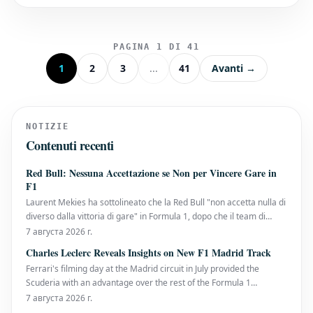
повысить конкурентоспособность.
Перефразированный тек
PAGINA 1 DI 41
1
2
3
...
41
Avanti →
NOTIZIE
Contenuti recenti
Red Bull: Nessuna Accettazione se Non per Vincere Gare in
F1
Laurent Mekies ha sottolineato che la Red Bull "non accetta nulla di
diverso dalla vittoria di gare" in Formula 1, dopo che il team di
Milton Keynes ha affrontato una prima metà di stagione senza
7 августа 2026 г.
vittorie. È la prima volta che la sei volte campionessa costruttori
Charles Leclerc Reveals Insights on New F1 Madrid Track
arriva alla pausa estiva senza
Ferrari's filming day at the Madrid circuit in July provided the
Scuderia with an advantage over the rest of the Formula 1
paddock. Charles Leclerc, a nine-time Grand Prix winner, has now
7 августа 2026 г.
shared his initial thoughts on the track that will host the Spanish