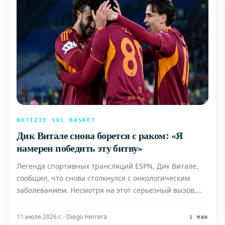
NOTIZIE SUL BASKET
Дик Витале снова борется с раком: «Я
намерен победить эту битву»
Легенда спортивных трансляций ESPN, Дик Витале,
сообщил, что снова столкнулся с онкологическим
заболеванием. Несмотря на этот серьезный вызов,
Витале полон решимости и заявляет: «Я намерен
победить эту битву». Перефразированный текст:
11 июля 2026 г. · Diego Herrera
1 МИН