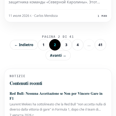
защитника команды «Северной Каролины». Этот
трансфер станет значительным усилением для
состава «Диких Котов». Диксон, который провел свою
11 июля 2026 г. · Carlos Mendoza
1 МИН
карьеру в «Тар Хиллз», принесет с собой ценный опыт
игры на в
PAGINA 2 DI 41
← Indietro
1
2
3
4
...
41
Avanti →
NOTIZIE
Contenuti recenti
Red Bull: Nessuna Accettazione se Non per Vincere Gare in
F1
Laurent Mekies ha sottolineato che la Red Bull "non accetta nulla di
diverso dalla vittoria di gare" in Formula 1, dopo che il team di
Milton Keynes ha affrontato una prima metà di stagione senza
7 августа 2026 г.