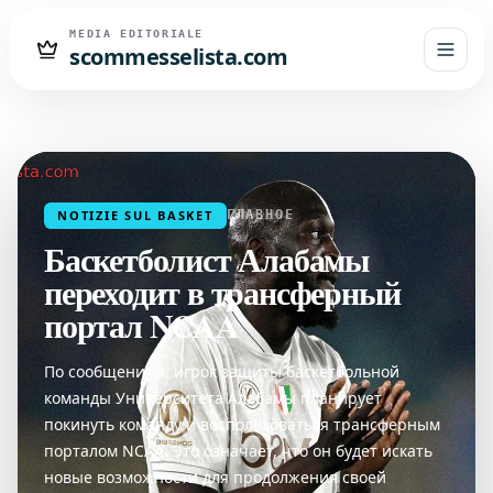
MEDIA EDITORIALE
scommesselista.com
NOTIZIE SUL BASKET
ГЛАВНОЕ
Баскетболист Алабамы
переходит в трансферный
портал NCAA
По сообщениям, игрок защиты баскетбольной
команды Университета Алабамы планирует
покинуть команду и воспользоваться трансферным
порталом NCAA. Это означает, что он будет искать
новые возможности для продолжения своей