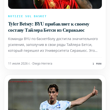
NOTIZIE SUL BASKET
Tyler Betsey: BYU прибавляет к своему
составу Тайлера Бетси из Сиракьюс
Команда BYU по баскетболу достигла значительного
усиления, заполучив в свои ряды Тайлера Бетси,
который перешел из Университета Сиракьюс. Это
трансферное приобретение стало важным шагом для
BYU, направленным на укрепление их состава.
11 июля 2026 г. · Diego Herrera
1 МИН
Перефразированный русский текст: BYU успешно
пополн