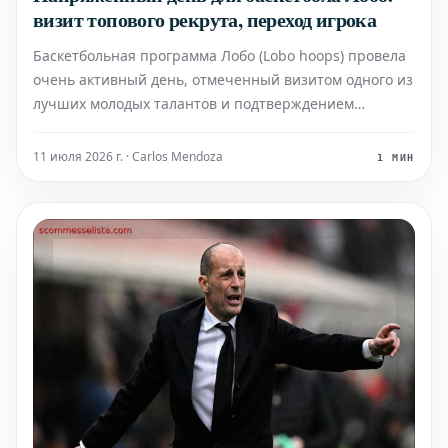
визит топового рекрута, переход игрока
Баскетбольная программа Лобо (Lobo hoops) провела
очень активный день, отмеченный визитом одного из
лучших молодых талантов и подтверждением
перехода другого игрока. Эти события дают новые
надежды на усиление команды. Захватывающий
11 июля 2026 г. · Carlos Mendoza
1 МИН
визит топового рекрута В стенах университета
побывал в