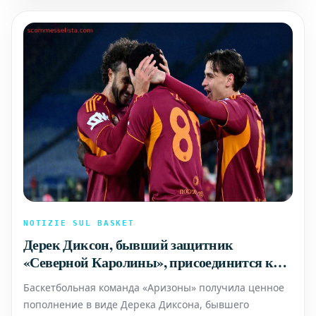
Это событие стал
NOTIZIE SUL BASKET
Дерек Диксон, бывший защитник
«Северной Каролины», присоединится к
баскетбольной команде «Аризоны»
Баскетбольная команда «Аризоны» получила ценное
пополнение в виде Дерека Диксона, бывшего