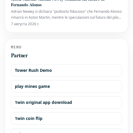
essere un talento generazionale, vinc
Fernando Alonso
Adrian Newey si dichiara "piuttosto fiducioso" che Fernando Alonso
rimarrà in Aston Martin, mentre le speculazioni sul futuro del pilota
spagnolo in Formula 1 continuano ad intensificarsi durante la
7 августа 2026 г.
pausa estiva. Il contratto di Alonso con la scuderia con sede a
Silverstone scade alla fine
MENU
Partner
Tower Rush Demo
play mines game
1win original app download
1win coin flip