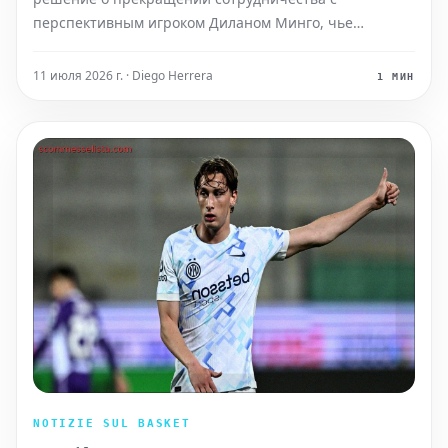
перспективным игроком Диланом Минго, чье
вступление в команду было запланировано на 2026
год. Это решение стало неожиданностью для многих в
11 июля 2026 г. · Diego Herrera
1 МИН
мире студенческого спорта. Хотя точные причины
разрыва контракта не
NOTIZIE SUL BASKET