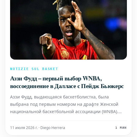
NOTIZIE SUL BASKET
Аззи Фудд – первый выбор WNBA,
воссоединение в Далласе с Пейдж Бьюкерс
Аззи Фудд, выдающаяся баскетболистка, была
выбрана под первым номером на драфте Женской
национальной баскетбольной ассоциации (WNBA).
Этот знаменательный выбор означает, что она
воссоединится с Пейдж Бьюкерс, своей давней
11 июля 2026 г. · Diego Herrera
1 МИН
партнершей по команде, в составе клуба из Далласа.