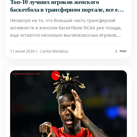
Топ-10 лучших игроков женского
баскетбола в трансферном портале, все еще
доступных
Несмотря на то, что большая часть трансферной
активности в женском баскетболе NCAA уже позади,
еще остаются несколько высококлассных игроков,
которые могут существенно повлиять на любую
команду. Эти талантливые баскетболистки,
11 июля 2026 г. · Carlos Mendoza
1 МИН
находящиеся в трансферном портале, представляют
собой последний шан