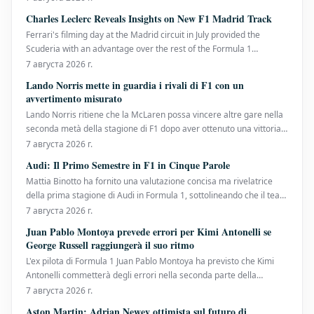
vittorie. È la prima volta che la sei volte campionessa costruttori
Charles Leclerc Reveals Insights on New F1 Madrid Track
arriva alla pausa estiva senza
Ferrari's filming day at the Madrid circuit in July provided the
Scuderia with an advantage over the rest of the Formula 1
paddock. Charles Leclerc, a nine-time Grand Prix winner, has now
7 августа 2026 г.
shared his initial thoughts on the track that will host the Spanish
Lando Norris mette in guardia i rivali di F1 con un
Grand Prix in September. Alongside Lew
avvertimento misurato
Lando Norris ritiene che la McLaren possa vincere altre gare nella
seconda metà della stagione di F1 dopo aver ottenuto una vittoria
dominante al Gran Premio d'Ungheria, il suo primo trionfo della
7 августа 2026 г.
stagione. Il campione in carica dei piloti ha affrontato una difesa
Audi: Il Primo Semestre in F1 in Cinque Parole
del titolo impegnativa finora
Mattia Binotto ha fornito una valutazione concisa ma rivelatrice
della prima stagione di Audi in Formula 1, sottolineando che il team
sta costruendo solide fondamenta nonostante un inizio di
7 августа 2026 г.
campionato altalenante. Audi è arrivata sulla griglia quest'anno
Juan Pablo Montoya prevede errori per Kimi Antonelli se
con enormi aspettative. Dopo anni
George Russell raggiungerà il suo ritmo
L'ex pilota di Formula 1 Juan Pablo Montoya ha previsto che Kimi
Antonelli commetterà degli errori nella seconda parte della
stagione, a condizione che George Russell impari a eguagliare il
7 августа 2026 г.
suo passo. Il diciannovenne pilota della Mercedes ha dimostrato di
Aston Martin: Adrian Newey ottimista sul futuro di