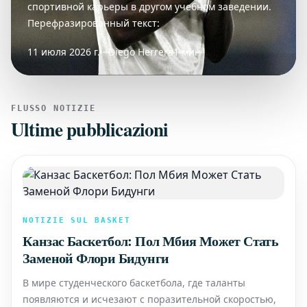
спортивной карьеры в другом учебном заведении.
Перефразированный текст:
11 июля 2026 г. · Diego Herrera
1 мин
FLUSSO NOTIZIE
Ultime pubblicazioni
NOTIZIE SUL BASKET
Канзас Баскетбол: Пол Мбия Может Стать
Заменой Флори Бидунги
В мире студенческого баскетбола, где таланты
появляются и исчезают с поразительной скоростью,