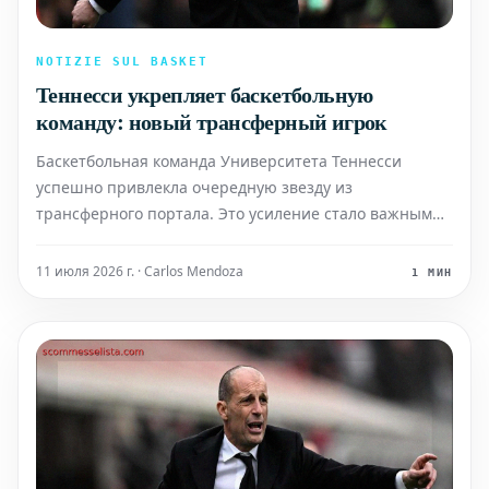
NOTIZIE SUL BASKET
Теннесси укрепляет баскетбольную
команду: новый трансферный игрок
Баскетбольная команда Университета Теннесси
успешно привлекла очередную звезду из
трансферного портала. Это усиление стало важным
шагом для программы, стремящейся к новым
вершинам. Перефразированный и переведенный
11 июля 2026 г. · Carlos Mendoza
1 МИН
текст на итальянский: Tennessee Basketball: un altro
obiettivo di alto