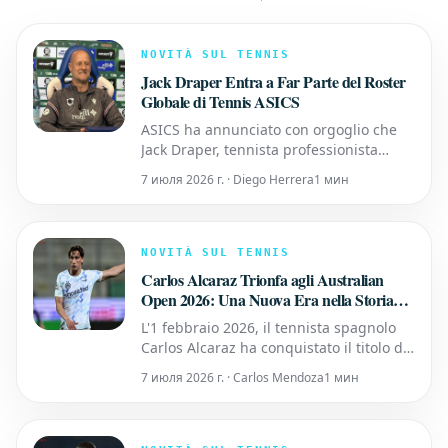
NOVITÀ SUL TENNIS
Jack Draper Entra a Far Parte del Roster
Globale di Tennis ASICS
ASICS ha annunciato con orgoglio che
Jack Draper, tennista professionista
britannico e una delle stelle emergenti
7 июля 2026 г. · Diego Herrera
1 мин
del panorama tennistico mondiale, è
entrato a far parte del suo roster
globale di atleti. Draper indosserà le
scarpe da tennis della serie SOLUTION
NOVITÀ SUL TENNIS
SPEED FF 4 di ASICS, progett
Carlos Alcaraz Trionfa agli Australian
Open 2026: Una Nuova Era nella Storia
del Tennis
L'1 febbraio 2026, il tennista spagnolo
Carlos Alcaraz ha conquistato il titolo di
singolare maschile agli Australian Open,
7 июля 2026 г. · Carlos Mendoza
1 мин
superando Novak Djokovic in una finale
emozionante (2-6, 6-2, 6-3, 7-5). Oltre a
sollevare il suo primo trofeo a
Melbourne, Alcaraz ha raggiunto un