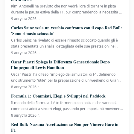
Kimi Antonelli ha previsto che non vedrà l'ora di tornare in pista
durante la pausa estiva della F1, pur comprendendo la necessità di
staccare. L'italiano ha vissuto una prima metà di stagione positiva
9 августа 2026 г.
quest'anno e attualmente detiene un vantaggio di 50 punti nel
Carlos Sainz svela un vecchio confronto con il capo Red Bull:
campionato piloti. Il suo soli
'Sono rimasto scioccato'
Carlos Sainz ha rivelato di essere rimasto scioccato quando gli è
stata presentata un'analisi dettagliata delle sue prestazioni nei
suoi team precedenti al suo arrivo in Ferrari per la stagione 2021.
9 августа 2026 г.
L'attuale pilota della Williams è stato presentato ai dati dall'allora
Oscar Piastri Spiega la Differenza Generazionale Dopo
team principal della Fer
l'Impegno di Lewis Hamilton
Oscar Piastri ha difeso l'impiego dei simulatori di F1, definendoli
uno strumento "utile" per la preparazione di un weekend di Gran
Premio. Il suo commento arriva dopo che Lewis Hamilton, all'inizio
8 августа 2026 г.
di quest'anno, aveva insistito sul fatto che non avrebbe più
Formula 1: Commiati, Elogi e Sviluppi nel Paddock
utilizzato il simulatore,
Il mondo della Formula 1 è in fermento con notizie che vanno da
commossi addii a sinceri elogi, passando per importanti movimenti
all'interno dei team. Gwen Lagrue Saluta la Mercedes Dopo un
8 августа 2026 г.
decennio di servizio, Gwen Lagrue, consulente per lo sviluppo dei
Red Bull: Nessuna Accettazione se Non per Vincere Gare in
piloti presso la Mercedes, h
F1