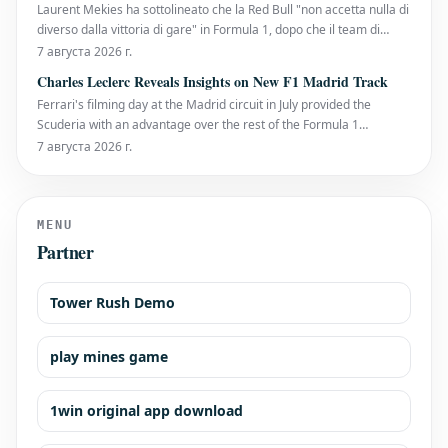
Laurent Mekies ha sottolineato che la Red Bull "non accetta nulla di
diverso dalla vittoria di gare" in Formula 1, dopo che il team di
Milton Keynes ha affrontato una prima metà di stagione senza
7 августа 2026 г.
vittorie. È la prima volta che la sei volte campionessa costruttori
Charles Leclerc Reveals Insights on New F1 Madrid Track
arriva alla pausa estiva senza
Ferrari's filming day at the Madrid circuit in July provided the
Scuderia with an advantage over the rest of the Formula 1
paddock. Charles Leclerc, a nine-time Grand Prix winner, has now
7 августа 2026 г.
shared his initial thoughts on the track that will host the Spanish
Grand Prix in September. Alongside Lew
MENU
Partner
Tower Rush Demo
play mines game
1win original app download