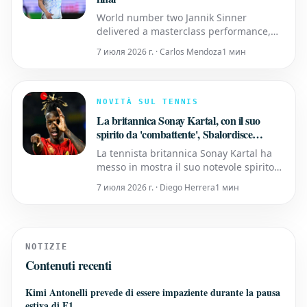
World number two Jannik Sinner
delivered a masterclass performance,
defeating Alexander Zverev 6-2, 6-4 to
7 июля 2026 г. · Carlos Mendoza
1 мин
secure his place in his first-ever Indian
Wells final. Meanwhile, Daniil Medvedev
successfully brought an end to Carlos
Alcaraz's impressive winning streak.
NOVITÀ SUL TENNIS
Traduzione in italiano
La britannica Sonay Kartal, con il suo
spirito da 'combattente', Sbalordisce
Madison Keys a Indian Wells
La tennista britannica Sonay Kartal ha
messo in mostra il suo notevole spirito
da 'combattente', ottenendo una
7 июля 2026 г. · Diego Herrera
1 мин
sorprendente vittoria contro l'ex
campionessa degli Australian Open
Madison Keys nel loro incontro del terzo
turno a Indian Wells.
NOTIZIE
Contenuti recenti
Kimi Antonelli prevede di essere impaziente durante la pausa
estiva di F1