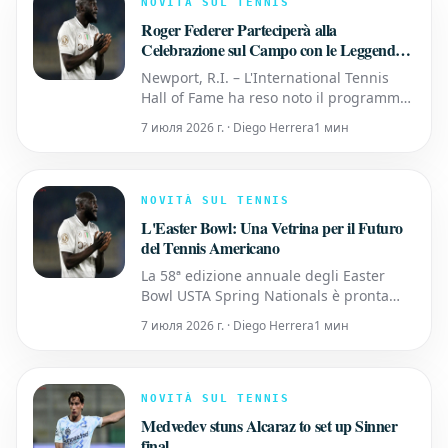
NOVITÀ SUL TENNIS
traguardo che sarà ric
Roger Federer Parteciperà alla
Celebrazione sul Campo con le Leggende
del Tennis durante il Weekend di Induzione
Newport, R.I. – L'International Tennis
della Classe 2026
Hall of Fame ha reso noto il programma
per la Celebrazione dell'Induzione del
7 июля 2026 г. · Diego Herrera
1 мин
2026, che si svolgerà dal 27 al 29 agosto.
L'icona del tennis Roger Federer sarà
formalmente introdotto nella Categoria
Giocatori, mentre l'acclamata
NOVITÀ SUL TENNIS
commentatrice Mary Cari
L'Easter Bowl: Una Vetrina per il Futuro
del Tennis Americano
La 58ª edizione annuale degli Easter
Bowl USTA Spring Nationals è pronta
ancora una volta a mettere in luce i
7 июля 2026 г. · Diego Herrera
1 мин
talenti emergenti del tennis americano.
Questo prestigioso torneo giovanile si
svolgerà dal 21 al 29 marzo presso il
rinomato Indian Wells Tennis Garden,
NOVITÀ SUL TENNIS
sede del BNP Paribas Open.
Medvedev stuns Alcaraz to set up Sinner
final