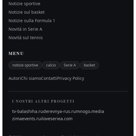
Notizie sportive
Notizie sul basket
Notizie sulla Formula 1
Novità in Serie A
Novità sul tennis
MENU
notizie sportive
calcio
Serie A
basket
Autori
Chi siamo
Contatti
Privacy Policy
I NOSTRI ALTRI PROGETTI
tv-balashiha.ru
derevnya-rus.ru
mnogo.media
zimaevents.ru
iloveseriea.com