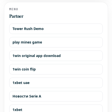
MENU
Partner
Tower Rush Demo
play mines game
1win original app download
1win coin flip
1xbet uae
Новости Serie A
1xbet