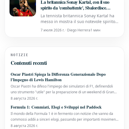
La britannica Sonay Kartal, con il suo
spirito da 'combattente', Sbalordisce
Madison Keys a Indian Wells
La tennista britannica Sonay Kartal ha
messo in mostra il suo notevole spirito
da 'combattente', ottenendo una
7 июля 2026 г. · Diego Herrera
1 мин
sorprendente vittoria contro l'ex
campionessa degli Australian Open
Madison Keys nel loro incontro del terzo
turno a Indian Wells.
NOTIZIE
Contenuti recenti
Oscar Piastri Spiega la Differenza Generazionale Dopo
l'Impegno di Lewis Hamilton
Oscar Piastri ha difeso l'impiego dei simulatori di F1, definendoli
uno strumento "utile" per la preparazione di un weekend di Gran
Premio. Il suo commento arriva dopo che Lewis Hamilton, all'inizio
8 августа 2026 г.
di quest'anno, aveva insistito sul fatto che non avrebbe più
Formula 1: Commiati, Elogi e Sviluppi nel Paddock
utilizzato il simulatore,
Il mondo della Formula 1 è in fermento con notizie che vanno da
commossi addii a sinceri elogi, passando per importanti movimenti
all'interno dei team. Gwen Lagrue Saluta la Mercedes Dopo un
8 августа 2026 г.