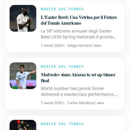
Tiley will continue in his current
capacity for the next few months to
NOVITÀ SUL TENNIS
facilitate a smooth tran
L'Easter Bowl: Una Vetrina per il Futuro
del Tennis Americano
La 58ª edizione annuale degli Easter
Bowl USTA Spring Nationals è pronta
ancora una volta a mettere in luce i
7 июля 2026 г. · Diego Herrera
1 мин
talenti emergenti del tennis americano.
Questo prestigioso torneo giovanile si
svolgerà dal 21 al 29 marzo presso il
rinomato Indian Wells Tennis Garden,
NOVITÀ SUL TENNIS
sede del BNP Paribas Open.
Medvedev stuns Alcaraz to set up Sinner
final
World number two Jannik Sinner
delivered a masterclass performance,
defeating Alexander Zverev 6-2, 6-4 to
7 июля 2026 г. · Carlos Mendoza
1 мин
secure his place in his first-ever Indian
Wells final. Meanwhile, Daniil Medvedev
successfully brought an end to Carlos
Alcaraz's impressive winning streak.
NOVITÀ SUL TENNIS
Traduzione in italiano