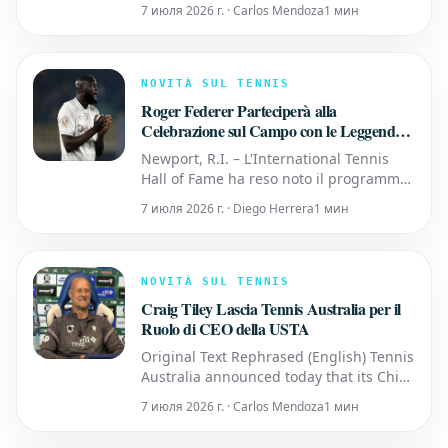
singolare maschile agli Australian Open,
7 июля 2026 г. · Carlos Mendoza
1 мин
superando Novak Djokovic in una finale
emozionante (2-6, 6-2, 6-3, 7-5). Oltre a
sollevare il suo primo trofeo a
Melbourne, Alcaraz ha raggiunto un
NOVITÀ SUL TENNIS
traguardo che sarà ric
Roger Federer Parteciperà alla
Celebrazione sul Campo con le Leggende
del Tennis durante il Weekend di Induzione
Newport, R.I. – L'International Tennis
della Classe 2026
Hall of Fame ha reso noto il programma
per la Celebrazione dell'Induzione del
7 июля 2026 г. · Diego Herrera
1 мин
2026, che si svolgerà dal 27 al 29 agosto.
L'icona del tennis Roger Federer sarà
formalmente introdotto nella Categoria
Giocatori, mentre l'acclamata
NOVITÀ SUL TENNIS
commentatrice Mary Cari
Craig Tiley Lascia Tennis Australia per il
Ruolo di CEO della USTA
Original Text Rephrased (English) Tennis
Australia announced today that its Chief
Executive Officer, Craig Tiley, has
7 июля 2026 г. · Carlos Mendoza
1 мин
accepted the position of CEO at the
United States Tennis Association (USTA).