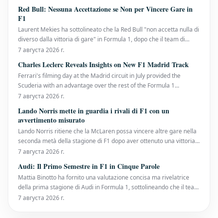
decennio di servizio, Gwen Lagrue, consulente per lo sviluppo dei
Red Bull: Nessuna Accettazione se Non per Vincere Gare in
piloti presso la Mercedes, h
F1
Laurent Mekies ha sottolineato che la Red Bull "non accetta nulla di
diverso dalla vittoria di gare" in Formula 1, dopo che il team di
Milton Keynes ha affrontato una prima metà di stagione senza
7 августа 2026 г.
vittorie. È la prima volta che la sei volte campionessa costruttori
Charles Leclerc Reveals Insights on New F1 Madrid Track
arriva alla pausa estiva senza
Ferrari's filming day at the Madrid circuit in July provided the
Scuderia with an advantage over the rest of the Formula 1
paddock. Charles Leclerc, a nine-time Grand Prix winner, has now
7 августа 2026 г.
shared his initial thoughts on the track that will host the Spanish
Lando Norris mette in guardia i rivali di F1 con un
Grand Prix in September. Alongside Lew
avvertimento misurato
Lando Norris ritiene che la McLaren possa vincere altre gare nella
seconda metà della stagione di F1 dopo aver ottenuto una vittoria
dominante al Gran Premio d'Ungheria, il suo primo trionfo della
7 августа 2026 г.
stagione. Il campione in carica dei piloti ha affrontato una difesa
Audi: Il Primo Semestre in F1 in Cinque Parole
del titolo impegnativa finora
Mattia Binotto ha fornito una valutazione concisa ma rivelatrice
della prima stagione di Audi in Formula 1, sottolineando che il team
sta costruendo solide fondamenta nonostante un inizio di
7 августа 2026 г.
campionato altalenante. Audi è arrivata sulla griglia quest'anno
con enormi aspettative. Dopo anni