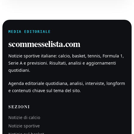
MEDIA EDITORIALE
scommesselista.com
Notizie sportive italiane: calcio, basket, tennis, Formula 1,
Serie A e previsioni. Risultati, analisi e aggiornamenti
quotidiani.
Agenda editoriale quotidiana, analisi, interviste, longform
e contenuti chiave sul tema del sito.
SEZIONI
Notizie di calcio
Notizie sportive