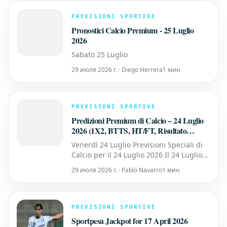
2026 segna un appuntamento
imperdibile per gli appassionati di
PREVISIONI SPORTIVE
scommesse sportive: i
Pronostici Calcio Premium - 25 Luglio
2026
Sabato 25 Luglio
29 июля 2026 г. · Diego Herrera
1 мин
PREVISIONI SPORTIVE
Predizioni Premium di Calcio – 24 Luglio
2026 (1X2, BTTS, HT/FT, Risultato
Esatto)
Venerdì 24 Luglio Previsioni Speciali di
Calcio per il 24 Luglio 2026 Il 24 Luglio
2026 offre una serie di incontri calcistici
29 июля 2026 г. · Pablo Navarro
1 мин
interessanti per cui sono disponibili
previsioni premium. Queste previsioni
coprono una varietà di mercati chiave
per gli scommettitori, tra cui:
PREVISIONI SPORTIVE
Sportpesa Jackpot for 17 April 2026