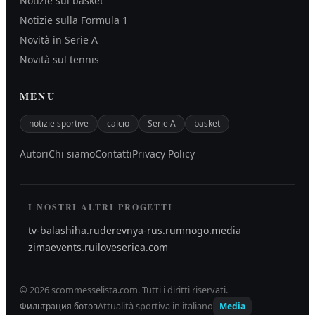
Notizie sul basket
Notizie sulla Formula 1
Novità in Serie A
Novità sul tennis
MENU
notizie sportive
calcio
Serie A
basket
Autori
Chi siamo
Contatti
Privacy Policy
I NOSTRI ALTRI PROGETTI
tv-balashiha.ru
derevnya-rus.ru
mnogo.media
zimaevents.ru
iloveseriea.com
©
2026
scommesselista.com
.
Tutti i diritti riservati.
Attualità sportiva in italiano
Фильтрация ботов
Media