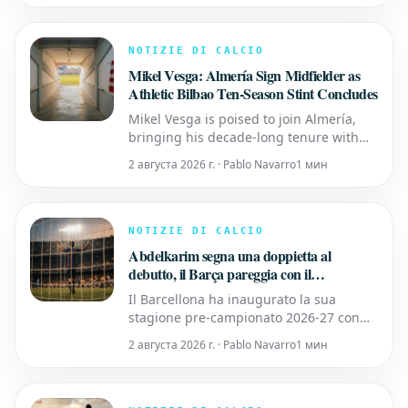
è riuscito a incidere nella mente del
centrocampista del Manchester City. Il
quotidiano spagnolo afferma che il
NOTIZIE DI CALCIO
vincitore del Pallone d'Oro 2024
Mikel Vesga: Almería Sign Midfielder as
Athletic Bilbao Ten-Season Stint Concludes
Mikel Vesga is poised to join Almería,
bringing his decade-long tenure with
Athletic Bilbao to an end. The 33-year-
2 августа 2026 г. · Pablo Navarro
1 мин
old midfielder, a left-footed player, is
among those no longer in Edin Terzic's
plans, and his departure is considered a
formality. Almería Secures Vesga's
NOTIZIE DI CALCIO
Signature, Overtak
Abdelkarim segna una doppietta al
debutto, il Barça pareggia con il
Birmingham
Il Barcellona ha inaugurato la sua
stagione pre-campionato 2026-27 con
un pareggio per 2-2 contro il
2 августа 2026 г. · Pablo Navarro
1 мин
Birmingham City a St Andrew’s, venerdì.
Il diciottenne Hamza Abdelkarim ha
siglato una doppietta, aprendo il suo