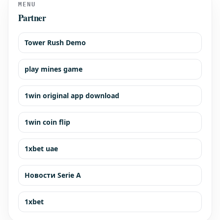
MENU
Partner
Tower Rush Demo
play mines game
1win original app download
1win coin flip
1xbet uae
Новости Serie A
1xbet