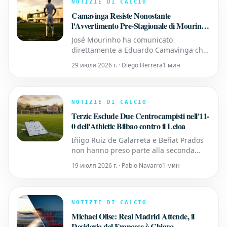
bottino di gol con i blaugrana.
NOTIZIE DI CALCIO
Abdelkarim protagonista in un primo
Camavinga Resiste Nonostante
tempo a
l'Avvertimento Pre-Stagionale di Mourinho
al Real Madrid
José Mourinho ha comunicato
direttamente a Eduardo Camavinga che
le opportunità di gioco al Real Madrid
29 июля 2026 г. · Diego Herrera
1 мин
nella prossima stagione saranno
estremamente limitate, eppure il
23enne francese rimane desideroso di
restare e lottare per il suo posto. Lo
NOTIZIE DI CALCIO
scambio, riportato dal giornalista Sergio
Terzic Esclude Due Centrocampisti nell'11-
Valentín i
0 dell'Athletic Bilbao contro il Leioa
Iñigo Ruiz de Galarreta e Beñat Prados
non hanno preso parte alla seconda
amichevole pre-stagionale dell'Athletic
19 июля 2026 г. · Pablo Navarro
1 мин
Bilbao a Sarriena. L'allenatore Edin
Terzic ha convocato una rosa di 24
giocatori per la trasferta contro il Leioa,
senza impiegare nessuno dei due
NOTIZIE DI CALCIO
centrocampisti, come riportato d
Michael Olise: Real Madrid Attende, il
Desiderio del Francese è Chiaro