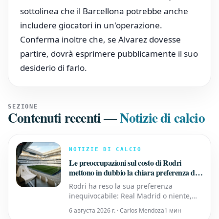
sottolinea che il Barcellona potrebbe anche
includere giocatori in un'operazione.
Conferma inoltre che, se Alvarez dovesse
partire, dovrà esprimere pubblicamente il suo
desiderio di farlo.
SEZIONE
Contenuti recenti
—
Notizie di calcio
NOTIZIE DI CALCIO
Le preoccupazioni sul costo di Rodri
mettono in dubbio la chiara preferenza di
trasferimento del Real Madrid
Rodri ha reso la sua preferenza
inequivocabile: Real Madrid o niente,
secondo quanto riportato da Diario AS.
6 августа 2026 г. · Carlos Mendoza
1 мин
Un recente interesse del Barcellona non