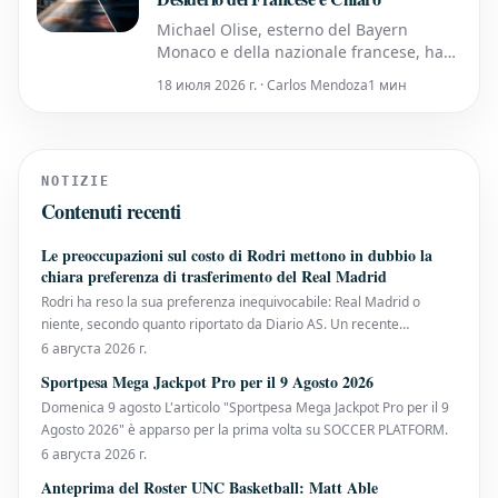
Michael Olise, esterno del Bayern
Monaco e della nazionale francese, ha
comunicato ai suoi compagni di squadra
18 июля 2026 г. · Carlos Mendoza
1 мин
il suo desiderio di unirsi al Real Madrid,
secondo quanto riportato da L'Équipe. Il
quotidiano francese afferma che Olise
ha espresso le sue intenzioni sia ai
NOTIZIE
colleghi della nazionale fr
Contenuti recenti
Le preoccupazioni sul costo di Rodri mettono in dubbio la
chiara preferenza di trasferimento del Real Madrid
Rodri ha reso la sua preferenza inequivocabile: Real Madrid o
niente, secondo quanto riportato da Diario AS. Un recente
interesse del Barcellona non è riuscito a incidere nella mente del
6 августа 2026 г.
centrocampista del Manchester City. Il quotidiano spagnolo
Sportpesa Mega Jackpot Pro per il 9 Agosto 2026
afferma che il vincitore del Pallone d'Oro 2024
Domenica 9 agosto L'articolo "Sportpesa Mega Jackpot Pro per il 9
Agosto 2026" è apparso per la prima volta su SOCCER PLATFORM.
6 августа 2026 г.
Anteprima del Roster UNC Basketball: Matt Able