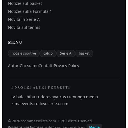
Notizie sul basket
Notizie sulla Formula 1
Novità in Serie A
Novità sul tennis
MENU
notizie sportive
calcio
Serie A
basket
Autori
Chi siamo
Contatti
Privacy Policy
I NOSTRI ALTRI PROGETTI
tv-balashiha.ru
derevnya-rus.ru
mnogo.media
zimaevents.ru
iloveseriea.com
©
2026
scommesselista.com
.
Tutti i diritti riservati.
Attualità sportiva in italiano
Фильтрация ботов
Media