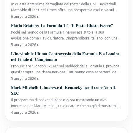
In questa anteprima dettagliata del roster della UNC Basketball,
Matt Able di Tar Heel Times offre una prospettiva esclusiva sui
giocatori e sulle aspettative per la stagione imminente. Vengono
6 августа 2026 г.
analizzate le dinamiche della squadra, i talenti emergenti e le
Flavio Briatore: La Formula 1 è "Il Posto Giusto Essere"
potenziali strategie che l'allenator
Pochi nel mondo della Formula 1 hanno assistito alla sua
evoluzione come Flavio Briatore. L'imprenditore italiano, con una
lunga carriera che lo ha visto guidare la Benetton ai successi con
5 августа 2026 г.
Michael Schumacher negli anni '90 e poi la Renault con Fernando
L'inevitabile Ultima Controversia della Formula E a Londra
Alonso negli anni 2000, fino al suo attuale
nel Finale di Campionato
Pronunciare "London ExCeL" nel paddock della Formula E provoca
quasi sempre una risata nervosa. Tutti sanno cosa aspettarsi da
questo circuito particolare, che alterna tratti interni ed esterni, e
5 августа 2026 г.
riconoscono che è l'unico dove nulla può essere escluso. Nessun
Mark Mitchell: L'interesse di Kentucky per il transfer All-
altro circuito di Formula E ha fo
SEC
Il programma di basket di Kentucky sta mostrando un vivo
interesse per Mark Mitchell, un giocatore che ha già dimostrato il
suo valore a livello All-SEC. La sua possibile aggiunta alla squadra
4 августа 2026 г.
potrebbe rappresentare un notevole rinforzo. Mark Mitchell: Un
Potenziale Big Play per Kentucky