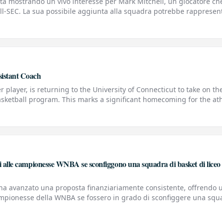
ta mostrando un vivo interesse per Mark Mitchell, un giocatore ch
o All-SEC. La sua possibile aggiunta alla squadra potrebbe rappresen
Un Potenziale Big Play per Kentucky
sistant Coach
player, is returning to the University of Connecticut to take on th
asketball program. This marks a significant homecoming for the at
s legacy. Sales, a graduate of UCo
ri alle campionesse WNBA se sconfiggono una squadra di basket di liceo
 ha avanzato una proposta finanziariamente consistente, offrendo 
campionesse della WNBA se fossero in grado di sconfiggere una squ
 provocatoria sfida è stata lanciata nel contesto