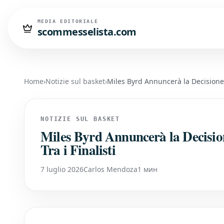
MEDIA EDITORIALE
scommesselista.com
Home
›
Notizie sul basket
›
Miles Byrd Annuncerà la Decisione d
NOTIZIE SUL BASKET
Miles Byrd Annuncerà la Decisio
Tra i Finalisti
7 luglio 2026
Carlos Mendoza
1 мин