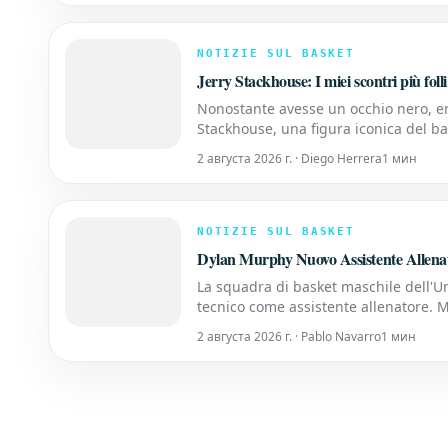
NOTIZIE SUL BASKET
Jerry Stackhouse: I miei scontri più foll
Nonostante avesse un occhio nero, er
Stackhouse, una figura iconica del ba
spesso surreali vissuti sul campo da 
2 августа 2026 г. · Diego Herrera
1 мин
NOTIZIE SUL BASKET
Dylan Murphy Nuovo Assistente Allenat
La squadra di basket maschile dell'U
tecnico come assistente allenatore. M
Boynton Jr., portando con sé una pr
2 августа 2026 г. · Pablo Navarro
1 мин