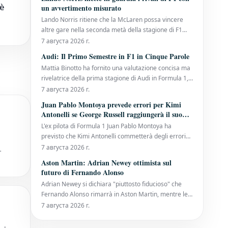
initial thoughts on the track that will host the Spanish
 è
un avvertimento misurato
Grand Prix in September. Alongside Lew
Lando Norris ritiene che la McLaren possa vincere
altre gare nella seconda metà della stagione di F1
dopo aver ottenuto una vittoria dominante al Gran
7 августа 2026 г.
Premio d'Ungheria, il suo primo trionfo della
Audi: Il Primo Semestre in F1 in Cinque Parole
stagione. Il campione in carica dei piloti ha affrontato
Mattia Binotto ha fornito una valutazione concisa ma
una difesa del titolo impegnativa finora
rivelatrice della prima stagione di Audi in Formula 1,
sottolineando che il team sta costruendo solide
7 августа 2026 г.
fondamenta nonostante un inizio di campionato
Juan Pablo Montoya prevede errori per Kimi
altalenante. Audi è arrivata sulla griglia quest'anno
Antonelli se George Russell raggiungerà il suo
con enormi aspettative. Dopo anni
ritmo
L'ex pilota di Formula 1 Juan Pablo Montoya ha
previsto che Kimi Antonelli commetterà degli errori
nella seconda parte della stagione, a condizione che
7 августа 2026 г.
George Russell impari a eguagliare il suo passo. Il
Aston Martin: Adrian Newey ottimista sul
diciannovenne pilota della Mercedes ha dimostrato di
futuro di Fernando Alonso
essere un talento generazionale, vinc
Adrian Newey si dichiara "piuttosto fiducioso" che
Fernando Alonso rimarrà in Aston Martin, mentre le
speculazioni sul futuro del pilota spagnolo in Formula
7 августа 2026 г.
1 continuano ad intensificarsi durante la pausa
estiva. Il contratto di Alonso con la scuderia con sede