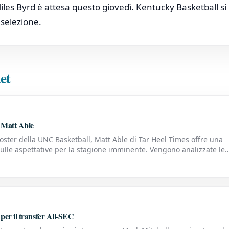
iles Byrd è attesa questo giovedì. Kentucky Basketball si
 selezione.
et
 Matt Able
oster della UNC Basketball, Matt Able di Tar Heel Times offre una
 sulle aspettative per la stagione imminente. Vengono analizzate le
rgenti e le potenziali strategie che l'allenator
per il transfer All-SEC