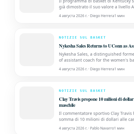
Il programma di basket di Kentucky s
già dimostrato il suo valore a livell
un notevole rinforzo. Mark Mitchell: 
4 августа 2026 г. · Diego Herrera
1 мин
NOTIZIE SUL BASKET
Nykesha Sales Returns to UConn as As
Nykesha Sales, a distinguished former 
of assistant coach for the women's b
who left an indelible mark on UConn'
4 августа 2026 г. · Diego Herrera
1 мин
NOTIZIE SUL BASKET
Clay Travis propone 10 milioni di dolla
maschile
Il commentatore sportivo Clay Travis
somma di 10 milioni di dollari alle 
di basket maschile di un liceo. Questa
4 августа 2026 г. · Pablo Navarro
1 мин