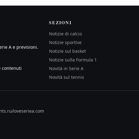
SEZIONI
Notizie di calcio
Notizie sportive
erie A e previsioni.
Notizie sul basket
Notizie sulla Formula 1
e contenuti
Novità in Serie A
Novità sul tennis
nts.ru
iloveseriea.com