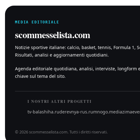
MEDIA EDITORIALE
scommesselista.com
Notizie sportive italiane: calcio, basket, tennis, Formula 1, S
Risultati, analisi e aggiornamenti quotidiani.
Agenda editoriale quotidiana, analisi, interviste, longform 
chiave sul tema del sito.
I NOSTRI ALTRI PROGETTI
tv-balashiha.ru
derevnya-rus.ru
mnogo.media
zimaeve
©
2026
scommesselista.com
.
Tutti i diritti riservati.