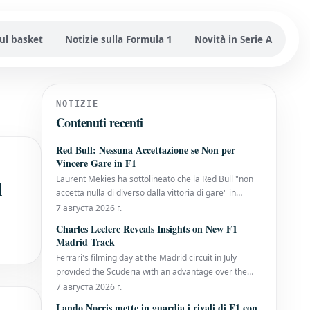
sul basket
Notizie sulla Formula 1
Novità in Serie A
NOTIZIE
Contenuti recenti
Red Bull: Nessuna Accettazione se Non per
Vincere Gare in F1
Laurent Mekies ha sottolineato che la Red Bull "non
l
accetta nulla di diverso dalla vittoria di gare" in
Formula 1, dopo che il team di Milton Keynes ha
7 августа 2026 г.
affrontato una prima metà di stagione senza vittorie.
Charles Leclerc Reveals Insights on New F1
È la prima volta che la sei volte campionessa
Madrid Track
costruttori arriva alla pausa estiva senza
Ferrari's filming day at the Madrid circuit in July
provided the Scuderia with an advantage over the
rest of the Formula 1 paddock. Charles Leclerc, a
7 августа 2026 г.
nine-time Grand Prix winner, has now shared his
Lando Norris mette in guardia i rivali di F1 con