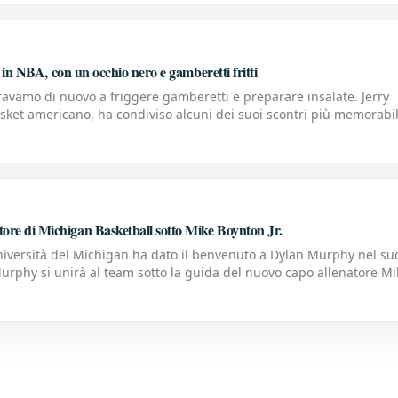
i in NBA, con un occhio nero e gamberetti fritti
avamo di nuovo a friggere gamberetti e preparare insalate. Jerry
sket americano, ha condiviso alcuni dei suoi scontri più memorabil
gioco durante la sua carriera in NBA. In un
ore di Michigan Basketball sotto Mike Boynton Jr.
niversità del Michigan ha dato il benvenuto a Dylan Murphy nel suo
urphy si unirà al team sotto la guida del nuovo capo allenatore Mi
eziosa esperienza e competenza nel mondo del