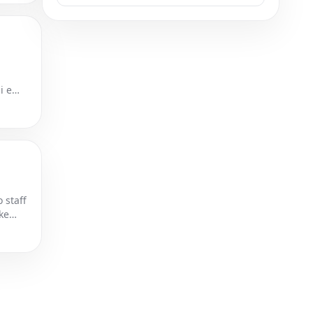
i e
 staff
ke