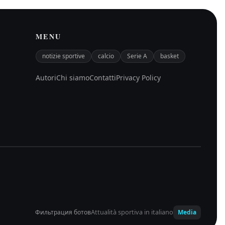
MENU
notizie sportive
calcio
Serie A
basket
Autori
Chi siamo
Contatti
Privacy Policy
Attualità sportiva in italiano
Фильтрация ботов
Media