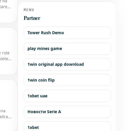
e ha
a Silverstone scade alla fine
tare
MENU
Partner
Tower Rush Demo
play mines game
e role
hlete
1win original app download
1win coin flip
1xbet uae
una
Новости Serie A
adra
1xbet