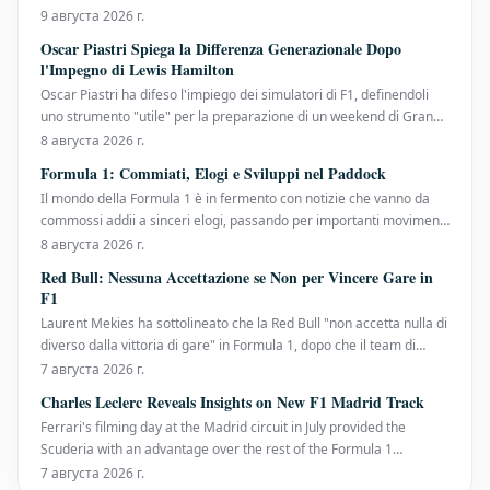
suoi team precedenti al suo arrivo in Ferrari per la stagione 2021.
9 августа 2026 г.
L'attuale pilota della Williams è stato presentato ai dati dall'allora
Oscar Piastri Spiega la Differenza Generazionale Dopo
team principal della Fer
l'Impegno di Lewis Hamilton
Oscar Piastri ha difeso l'impiego dei simulatori di F1, definendoli
uno strumento "utile" per la preparazione di un weekend di Gran
Premio. Il suo commento arriva dopo che Lewis Hamilton, all'inizio
8 августа 2026 г.
di quest'anno, aveva insistito sul fatto che non avrebbe più
Formula 1: Commiati, Elogi e Sviluppi nel Paddock
utilizzato il simulatore,
Il mondo della Formula 1 è in fermento con notizie che vanno da
commossi addii a sinceri elogi, passando per importanti movimenti
all'interno dei team. Gwen Lagrue Saluta la Mercedes Dopo un
8 августа 2026 г.
decennio di servizio, Gwen Lagrue, consulente per lo sviluppo dei
Red Bull: Nessuna Accettazione se Non per Vincere Gare in
piloti presso la Mercedes, h
F1
Laurent Mekies ha sottolineato che la Red Bull "non accetta nulla di
diverso dalla vittoria di gare" in Formula 1, dopo che il team di
Milton Keynes ha affrontato una prima metà di stagione senza
7 августа 2026 г.
vittorie. È la prima volta che la sei volte campionessa costruttori
Charles Leclerc Reveals Insights on New F1 Madrid Track
arriva alla pausa estiva senza
Ferrari's filming day at the Madrid circuit in July provided the
Scuderia with an advantage over the rest of the Formula 1
paddock. Charles Leclerc, a nine-time Grand Prix winner, has now
7 августа 2026 г.