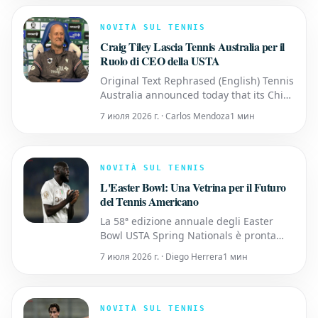
formalmente introdotto nella Categoria
Giocatori, mentre l'acclamata
NOVITÀ SUL TENNIS
commentatrice Mary Cari
Craig Tiley Lascia Tennis Australia per il
Ruolo di CEO della USTA
Original Text Rephrased (English) Tennis
Australia announced today that its Chief
Executive Officer, Craig Tiley, has
7 июля 2026 г. · Carlos Mendoza
1 мин
accepted the position of CEO at the
United States Tennis Association (USTA).
Tiley will continue in his current
capacity for the next few months to
NOVITÀ SUL TENNIS
facilitate a smooth tran
L'Easter Bowl: Una Vetrina per il Futuro
del Tennis Americano
La 58ª edizione annuale degli Easter
Bowl USTA Spring Nationals è pronta
ancora una volta a mettere in luce i
7 июля 2026 г. · Diego Herrera
1 мин
talenti emergenti del tennis americano.
Questo prestigioso torneo giovanile si
svolgerà dal 21 al 29 marzo presso il
rinomato Indian Wells Tennis Garden,
NOVITÀ SUL TENNIS