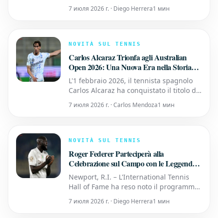
britannico e una delle stelle emergenti
7 июля 2026 г. · Diego Herrera
1 мин
del panorama tennistico mondiale, è
entrato a far parte del suo roster
globale di atleti. Draper indosserà le
scarpe da tennis della serie SOLUTION
NOVITÀ SUL TENNIS
SPEED FF 4 di ASICS, progett
Carlos Alcaraz Trionfa agli Australian
Open 2026: Una Nuova Era nella Storia
del Tennis
L'1 febbraio 2026, il tennista spagnolo
Carlos Alcaraz ha conquistato il titolo di
singolare maschile agli Australian Open,
7 июля 2026 г. · Carlos Mendoza
1 мин
superando Novak Djokovic in una finale
emozionante (2-6, 6-2, 6-3, 7-5). Oltre a
sollevare il suo primo trofeo a
Melbourne, Alcaraz ha raggiunto un
NOVITÀ SUL TENNIS
traguardo che sarà ric
Roger Federer Parteciperà alla
Celebrazione sul Campo con le Leggende
del Tennis durante il Weekend di Induzione
Newport, R.I. – L'International Tennis
della Classe 2026
Hall of Fame ha reso noto il programma
per la Celebrazione dell'Induzione del
7 июля 2026 г. · Diego Herrera
1 мин
2026, che si svolgerà dal 27 al 29 agosto.
L'icona del tennis Roger Federer sarà