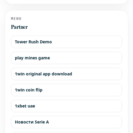
shared his initial thoughts on the track that will host the Spanish
Grand Prix in September. Alongside Lew
MENU
Partner
Tower Rush Demo
play mines game
1win original app download
1win coin flip
1xbet uae
Новости Serie A