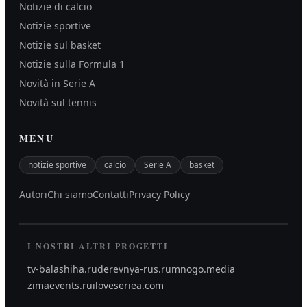
Notizie di calcio
Notizie sportive
Notizie sul basket
Notizie sulla Formula 1
Novità in Serie A
Novità sul tennis
MENU
notizie sportive
calcio
Serie A
basket
Autori
Chi siamo
Contatti
Privacy Policy
I NOSTRI ALTRI PROGETTI
tv-balashiha.ru
derevnya-rus.ru
mnogo.media
zimaevents.ru
iloveseriea.com