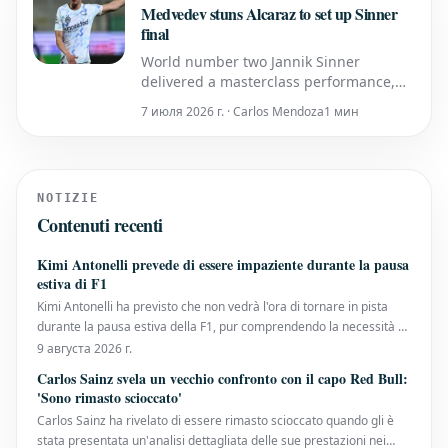
sede del BNP Paribas Open.
Medvedev stuns Alcaraz to set up Sinner
final
World number two Jannik Sinner
delivered a masterclass performance,
defeating Alexander Zverev 6-2, 6-4 to
7 июля 2026 г. · Carlos Mendoza
1 мин
secure his place in his first-ever Indian
Wells final. Meanwhile, Daniil Medvedev
successfully brought an end to Carlos
Alcaraz's impressive winning streak.
NOTIZIE
Traduzione in italiano
Contenuti recenti
Kimi Antonelli prevede di essere impaziente durante la pausa
estiva di F1
Kimi Antonelli ha previsto che non vedrà l'ora di tornare in pista
durante la pausa estiva della F1, pur comprendendo la necessità di
staccare. L'italiano ha vissuto una prima metà di stagione positiva
9 августа 2026 г.
quest'anno e attualmente detiene un vantaggio di 50 punti nel
Carlos Sainz svela un vecchio confronto con il capo Red Bull:
campionato piloti. Il suo soli
'Sono rimasto scioccato'
Carlos Sainz ha rivelato di essere rimasto scioccato quando gli è
stata presentata un'analisi dettagliata delle sue prestazioni nei