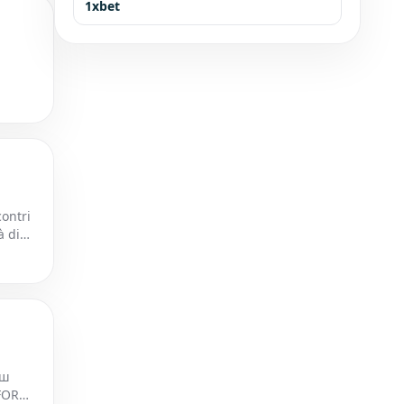
1xbet
contri
à di
ыш
FORM.