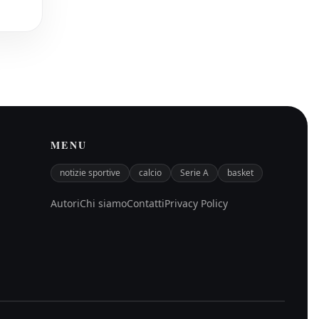
MENU
notizie sportive
calcio
Serie A
basket
Autori
Chi siamo
Contatti
Privacy Policy