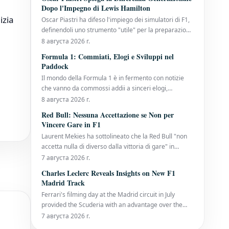
della Williams è stato presentato ai dati dall'allora
Dopo l'Impegno di Lewis Hamilton
team principal della Fer
izia
Oscar Piastri ha difeso l'impiego dei simulatori di F1,
definendoli uno strumento "utile" per la preparazione
di un weekend di Gran Premio. Il suo commento
8 августа 2026 г.
arriva dopo che Lewis Hamilton, all'inizio di
Formula 1: Commiati, Elogi e Sviluppi nel
quest'anno, aveva insistito sul fatto che non avrebbe
Paddock
più utilizzato il simulatore,
Il mondo della Formula 1 è in fermento con notizie
che vanno da commossi addii a sinceri elogi,
passando per importanti movimenti all'interno dei
8 августа 2026 г.
team. Gwen Lagrue Saluta la Mercedes Dopo un
Red Bull: Nessuna Accettazione se Non per
decennio di servizio, Gwen Lagrue, consulente per lo
Vincere Gare in F1
sviluppo dei piloti presso la Mercedes, h
Laurent Mekies ha sottolineato che la Red Bull "non
accetta nulla di diverso dalla vittoria di gare" in
Formula 1, dopo che il team di Milton Keynes ha
7 августа 2026 г.
affrontato una prima metà di stagione senza vittorie.
Charles Leclerc Reveals Insights on New F1
È la prima volta che la sei volte campionessa
Madrid Track
costruttori arriva alla pausa estiva senza
Ferrari's filming day at the Madrid circuit in July
provided the Scuderia with an advantage over the
rest of the Formula 1 paddock. Charles Leclerc, a
7 августа 2026 г.
nine-time Grand Prix winner, has now shared his