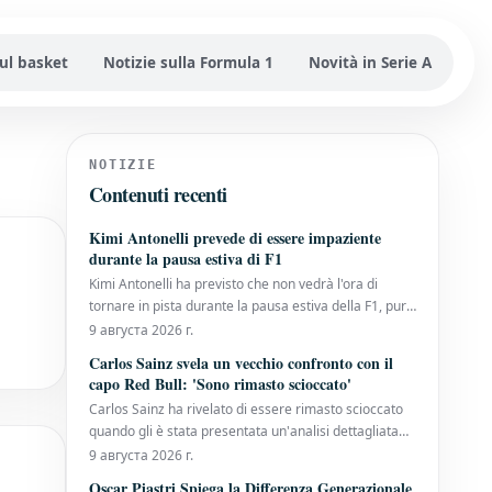
sul basket
Notizie sulla Formula 1
Novità in Serie A
NOTIZIE
Contenuti recenti
Kimi Antonelli prevede di essere impaziente
durante la pausa estiva di F1
Kimi Antonelli ha previsto che non vedrà l'ora di
tornare in pista durante la pausa estiva della F1, pur
comprendendo la necessità di staccare. L'italiano ha
9 августа 2026 г.
vissuto una prima metà di stagione positiva
Carlos Sainz svela un vecchio confronto con il
quest'anno e attualmente detiene un vantaggio di 50
capo Red Bull: 'Sono rimasto scioccato'
punti nel campionato piloti. Il suo soli
Carlos Sainz ha rivelato di essere rimasto scioccato
quando gli è stata presentata un'analisi dettagliata
delle sue prestazioni nei suoi team precedenti al suo
9 августа 2026 г.
arrivo in Ferrari per la stagione 2021. L'attuale pilota
Oscar Piastri Spiega la Differenza Generazionale